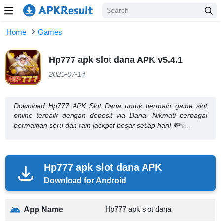
Home
Games
Hp777 apk slot dana APK v5.4.1
2025-07-14
Download Hp777 APK Slot Dana untuk bermain game slot
online terbaik dengan deposit via Dana. Nikmati berbagai
permainan seru dan raih jackpot besar setiap hari! 💸✨...
Hp777 apk slot dana APK
Download for Android
Hp777 apk slot dana
App Name