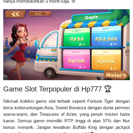
hanya membutuhkan 3 menit saja. 💯
Game Slot Terpopuler di Hp777 🏆
Nikmati koleksi game slot terbaik seperti Fortune Tiger dengan
tema keberuntungan Asia, Sweet Bonanza dengan dunia permen
warna-warni, dan Treasures of Aztec yang penuh misteri harta
karun. Semua game memiliki RTP tinggi di atas 97% dan fitur
bonus menarik. Jangan lewatkan Buffalo King dengan jackpot