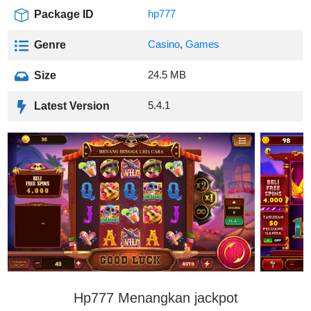
hp777
Package ID
Casino
,
Games
Genre
24.5 MB
Size
5.4.1
Latest Version
Hp777 Menangkan jackpot