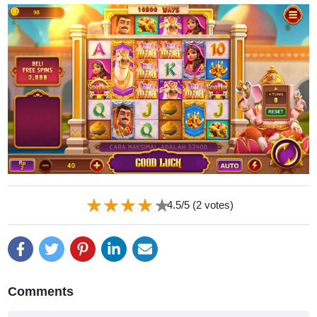
4.5/5 (2 votes)
Comments