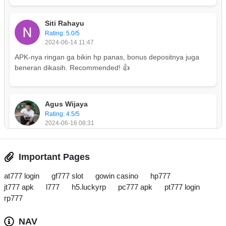
Siti Rahayu
Rating: 5.0/5
2024-06-14 11:47
APK-nya ringan ga bikin hp panas, bonus depositnya juga
beneran dikasih. Recommended! 👍
Agus Wijaya
Rating: 4.5/5
2024-06-16 08:31
Fortune Tiger emang juara! Dapet free spin 5x terus jackpot
3.7jt 🐯🔥
Important Pages
at777 login
gf777 slot
gowin casino
hp777
Dewi Anggraini
jt777 apk
l777
h5.luckyrp
pc777 apk
pt777 login
Rating: 4.2/5
rp777
2024-06-12 22:15
CS-nya responsif banget pas ada kendala deposit. Game
NAV